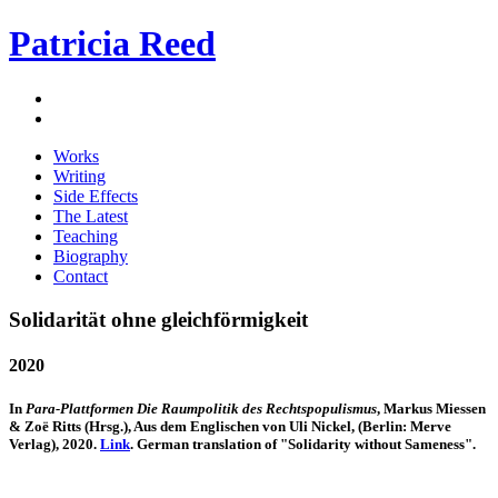
Patricia Reed
Works
Writing
Side Effects
The Latest
Teaching
Biography
Contact
Solidarität ohne gleichförmigkeit
2020
In
Para-Plattformen Die Raumpolitik des Rechtspopulismus
, Markus Miessen
& Zoë Ritts (Hrsg.), Aus dem Englischen von Uli Nickel, (Berlin: Merve
Verlag), 2020.
Link
. German translation of "Solidarity without Sameness".