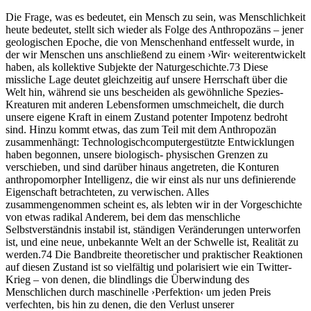
Die Frage, was es bedeutet, ein Mensch zu sein, was Menschlichkeit
heute bedeutet, stellt sich wieder als Folge des Anthropozäns – jener
geologischen Epoche, die von Menschenhand entfesselt wurde, in
der wir Menschen uns anschließend zu einem ›Wir‹ weiterentwickelt
haben, als kollektive Subjekte der Naturgeschichte.73 Diese
missliche Lage deutet gleichzeitig auf unsere Herrschaft über die
Welt hin, während sie uns bescheiden als gewöhnliche Spezies-
Kreaturen mit anderen Lebensformen umschmeichelt, die durch
unsere eigene Kraft in einem Zustand potenter Impotenz bedroht
sind. Hinzu kommt etwas, das zum Teil mit dem Anthropozän
zusammenhängt: Technologischcomputergestützte Entwicklungen
haben begonnen, unsere biologisch- physischen Grenzen zu
verschieben, und sind darüber hinaus angetreten, die Konturen
anthropomorpher Intelligenz, die wir einst als nur uns definierende
Eigenschaft betrachteten, zu verwischen. Alles
zusammengenommen scheint es, als lebten wir in der Vorgeschichte
von etwas radikal Anderem, bei dem das menschliche
Selbstverständnis instabil ist, ständigen Veränderungen unterworfen
ist, und eine neue, unbekannte Welt an der Schwelle ist, Realität zu
werden.74 Die Bandbreite theoretischer und praktischer Reaktionen
auf diesen Zustand ist so vielfältig und polarisiert wie ein Twitter-
Krieg – von denen, die blindlings die Überwindung des
Menschlichen durch maschinelle ›Perfektion‹ um jeden Preis
verfechten, bis hin zu denen, die den Verlust unserer